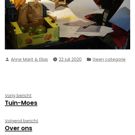
Geplaatst
Geplaatst
Anne Marit & Elias
22 juli 2020
Geen categorie
door
in
Bericht
Vorig
Vorig bericht
Tuin-Moes
bericht:
navigatie
Volgend
Volgend bericht
Over ons
bericht: