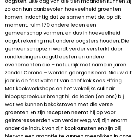
oogsten. Elke dag van die tien maanden kunnen zij
zo aan hun aanbevolen hoeveelheid groenten
komen. Indachtig dat ze samen met de, op dit
moment, ruim 170 andere leden een
gemeenschap vormen, en dus in hoeveelheid
oogst rekening met andere oogsters houden. Die
gemeenschapszin wordt verder versterkt door
rondleidingen, oogstfeesten en andere
evenementen die – natuurlijk met name in jaren
zonder Corona – worden georganiseerd. Nieuw dit
jaar is de festivaltent van chef kok Kees Elfring.
Met kookworkshops en het wekelijks culinair
inloopspreekuur brengt hij de leden (en ons) bij
wat we kunnen bekokstoven met die verse
groenten. En zijn recepten neemt hij op voor
geïnteresseerden van verder weg. Wij zijn enorm
onder de indruk van zijn kookkunsten en zijn blij
hiervan een graantje te kunnen meepikken in onze