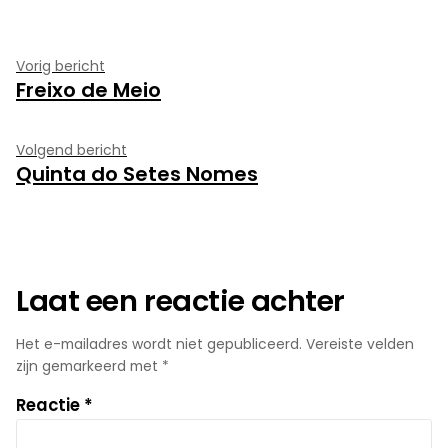
Bericht
Vorig
Vorig bericht
Freixo de Meio
bericht:
navigatie
Volgend
Volgend bericht
Quinta do Setes Nomes
bericht:
Laat een reactie achter
Het e-mailadres wordt niet gepubliceerd.
Vereiste velden
zijn gemarkeerd met
*
Reactie
*