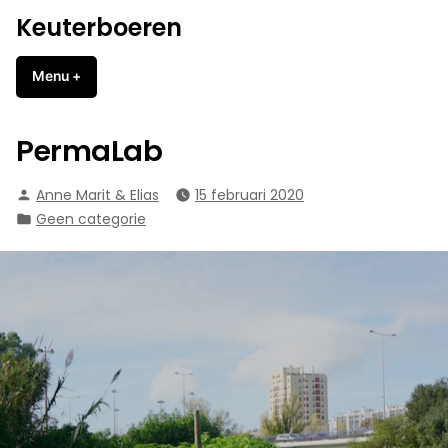
Naar
Keuterboeren
de
inhoud
Menu
+
uitgeklapt
ingeklapt
springen
PermaLab
Geplaatst
Anne Marit & Elias
15 februari 2020
door
Geplaatst
Geen categorie
in