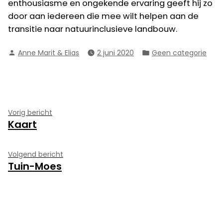
enthousiasme en ongekende ervaring geeft hij zo
door aan iedereen die mee wilt helpen aan de
transitie naar natuurinclusieve landbouw.
Geplaatst
Geplaatst
Anne Marit & Elias
2 juni 2020
Geen categorie
door
in
Bericht
Vorig
Vorig bericht
Kaart
bericht:
navigatie
Volgend
Volgend bericht
Tuin-Moes
bericht: